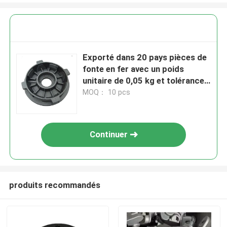
Exporté dans 20 pays pièces de
fonte en fer avec un poids
unitaire de 0,05 kg et tolérance
CT6-CT8
MOQ： 10 pcs
Continuer
produits recommandés