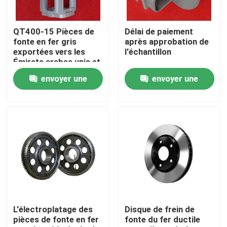
Au sujet de nous
QT400-15 Pièces de
Délai de paiement
fonte en fer gris
après approbation de
exportées vers les
l'échantillon
Visite d'usine
Émirats arabes unis et
efficacité
envoyer une
envoyer une
Contrôle de qualité
demande
demande
Contactez-nous
Nouvelles
Demandez une citation
L'électroplatage des
Disque de frein de
pièces de fonte en fer
fonte du fer ductile
Pièces de moulage en métal