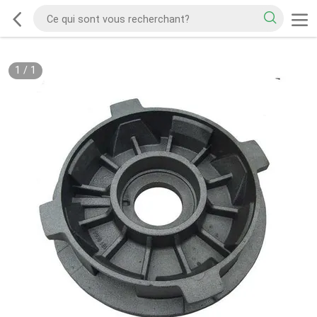
1
/
1