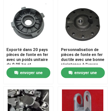
Exporté dans 20 pays
Personnalisation de
pièces de fonte en fer
pièces de fonte en fer
avec un poids unitaire
ductile avec une bonne
de 0,05 kg et
résistance à l'usure
tolérance CT6-CT8
envoyer une
envoyer une
Maison
demande
demande
Produits
Vidéos