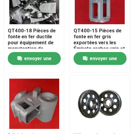
Au sujet de nous
QT400-18 Pièces de
QT400-15 Pièces de
Visite d'usine
fonte en fer ductile
fonte en fer gris
pour équipement de
exportées vers les
manutention de
Émirats arabes unis et
matériaux
efficacité
Contrôle de qualité
envoyer une
envoyer une
demande
demande
Contactez-nous
Nouvelles
Demandez une citation
Pièces de moulage en métal