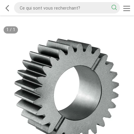
1
/
1