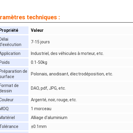
ramètres techniques :
Propriété
Valeur
Délai
7-15 jours
d'exécution
Application
Industriel, des véhicules à moteur, etc.
Poids
0.1-50kg
Préparation de
Polonais, anodisant, électrodéposition, etc.
surface
Format de
DAO, pdf, JPG, etc.
dessin
Couleur
Argenté, noir, rouge, etc.
MOQ
1 morceau
Matériel
Alliage d'aluminium
Tolérance
±0.1mm