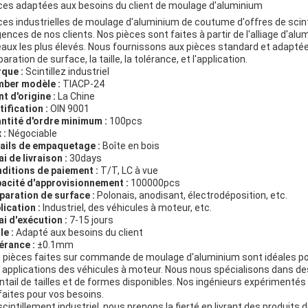
ces adaptées aux besoins du client de moulage d'aluminium
ces industrielles de moulage d'aluminium de coutume d'offres de scin
gences de nos clients. Nos pièces sont faites à partir de l'alliage d'al
eaux les plus élevés. Nous fournissons aux pièces standard et adaptée
aration de surface, la taille, la tolérance, et l'application.
que :
Scintillez industriel
ber modèle :
TIACP-24
nt d'origine :
La Chine
tification :
OIN 9001
ntité d'ordre minimum :
100pcs
 :
Négociable
ails de empaquetage :
Boîte en bois
ai de livraison :
30days
ditions de paiement :
T/T, LC à vue
acité d'approvisionnement :
100000pcs
paration de surface :
Polonais, anodisant, électrodéposition, etc.
lication :
Industriel, des véhicules à moteur, etc.
ai d'exécution :
7-15 jours
le :
Adapté aux besoins du client
érance :
±0.1mm
 pièces faites sur commande de moulage d'aluminium sont idéales pour
 applications des véhicules à moteur. Nous nous spécialisons dans de
ntail de tailles et de formes disponibles. Nos ingénieurs expérimentés 
faites pour vos besoins.
scintillement industriel, nous prenons la fierté en livrant des produit