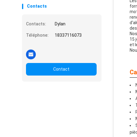
Les
tuyau
Contacts
for
mot
ren
d'a
Contacts:
Dylan
des
Nos
Téléphone:
18337116073
15 
et 
Nou
Contact
Ca
piè