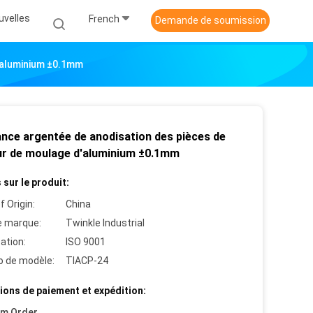
uvelles
French
Demande de soumission
'aluminium ±0.1mm
ance argentée de anodisation des pièces de
r de moulage d'aluminium ±0.1mm
 sur le produit:
f Origin:
China
 marque:
Twinkle Industrial
cation:
ISO 9001
 de modèle:
TIACP-24
ions de paiement et expédition:
um Order