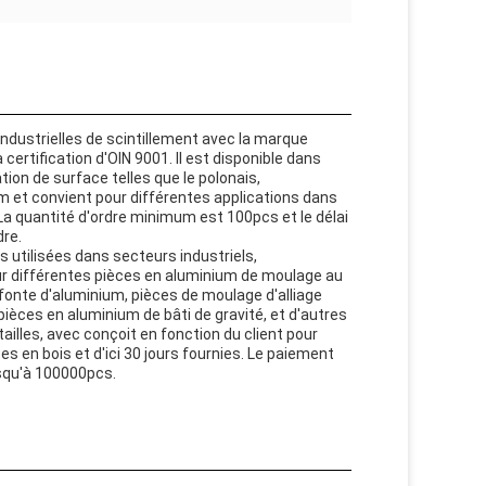
industrielles de scintillement avec la marque
 certification d'OIN 9001. Il est disponible dans
ion de surface telles que le polonais,
nium et convient pour différentes applications dans
 La quantité d'ordre minimum est 100pcs et le délai
dre.
s utilisées dans secteurs industriels,
ur différentes pièces en aluminium de moulage au
onte d'aluminium, pièces de moulage d'alliage
èces en aluminium de bâti de gravité, et d'autres
ailles, avec conçoit en fonction du client pour
s en bois et d'ici 30 jours fournies. Le paiement
usqu'à 100000pcs.