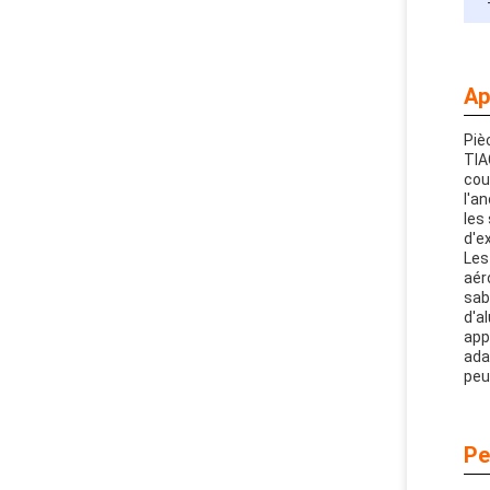
Ap
Piè
TIA
cou
l'a
les
d'e
Les
aér
sab
d'a
app
ada
peu
Pe