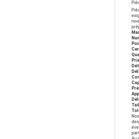
Piè
Piè
exi
niv
prép
Mar
Num
Poi
Cer
Qua
Prix
Dét
Dél
Con
Cap
Pré
App
Dél
Tail
Tol
Nos
des
éve
par
Au 