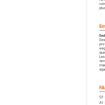
con
plu
Em
Emb
Des
pro
exi
que
Les
ter
man
éga
FA
Q1 
A1 