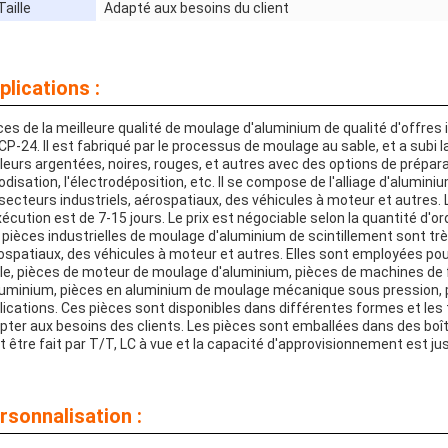
Taille
Adapté aux besoins du client
plications :
ces de la meilleure qualité de moulage d'aluminium de qualité d'offres 
CP-24. Il est fabriqué par le processus de moulage au sable, et a subi la
leurs argentées, noires, rouges, et autres avec des options de préparat
nodisation, l'électrodéposition, etc. Il se compose de l'alliage d'alumi
 secteurs industriels, aérospatiaux, des véhicules à moteur et autres.
xécution est de 7-15 jours. Le prix est négociable selon la quantité d'or
 pièces industrielles de moulage d'aluminium de scintillement sont trè
ospatiaux, des véhicules à moteur et autres. Elles sont employées po
le, pièces de moteur de moulage d'aluminium, pièces de machines de f
luminium, pièces en aluminium de moulage mécanique sous pression, pi
lications. Ces pièces sont disponibles dans différentes formes et les t
pter aux besoins des clients. Les pièces sont emballées dans des boîte
t être fait par T/T, LC à vue et la capacité d'approvisionnement est j
rsonnalisation :