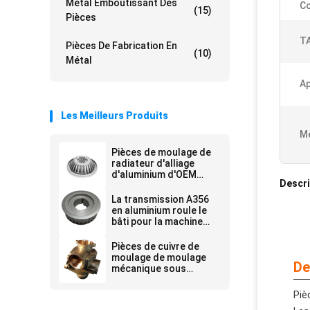
Métal Emboutissant Des
Co
(15)
Pièces
TA
Pièces De Fabrication En
(10)
Métal
Ap
Les Meilleurs Produits
Me
Pièces de moulage de
radiateur d'alliage
d'aluminium d'OEM
Descri
pour New Energy
La transmission A356
en aluminium roule le
bâti pour la machine
d'impression
Pièces de cuivre de
moulage de moulage
De
mécanique sous
pression de
connecteur d'OEM
Piè
pour des garnitures de