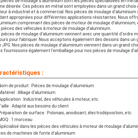
 pièces de moulage d'aluminium sont les pièces spécialisées en métal
me désirée. Ces pièces en métal sont employées dans un grand choix d
eur à industriel et à commercial. Nos pièces de moulage d'aluminium son
dant appropriées pour différentes applications résistantes. Nous off
luminium comprenant des pièces de moteur de moulage d'aluminium, d
 pièces des véhicules à moteur de moulage d'aluminium.
 pièces de moulage d'aluminium viennent avec une quantité d'ordre 
jours pour fabriquer. Nous acceptons également des dessins dans un g
le JPG. Nos pièces de moulage d'aluminium viennent dans un grand choi
s fournissons également l'emballage pour nos pièces de moulage d'al
ractéristiques :
Nom de produit : Pièces de moulage d'aluminium
Matériel : Alliage d'aluminium
Application : Industriel, des véhicules à moteur, etc.
Taille : Adapté aux besoins du client
Préparation de surface : Polonais, anodisant, électrodéposition, etc.
MOQ : 1 morceau
Spécialisé dans les pièces des véhicules à moteur de moulage d'alum
ces de machines de fonte d'aluminium