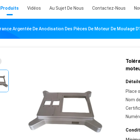
Produits
Vidéos
Au Sujet De Nous
Contactez-Nous
No
rance Argentée De Anodisation Des Pièces De Moteur De Moulage D
Tolér
moteu
Détails
Place o
Nom de
Certifi
Numéro
Condit
Minim