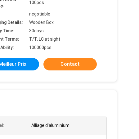
100pcs
ty:
negotiable
ing Details:
Wooden Box
y Time:
30days
nt Terms:
T/T, LC at sight
Ability:
100000pcs
Meilleur Prix
Contact
el:
Alliage d'aluminium