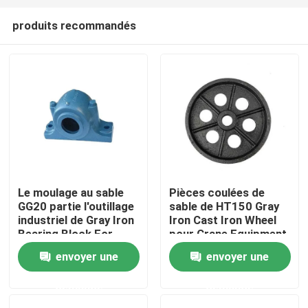
produits recommandés
Le moulage au sable
Pièces coulées de
GG20 partie l'outillage
sable de HT150 Gray
Maison
industriel de Gray Iron
Iron Cast Iron Wheel
Bearing Block For
pour Crane Equipment
envoyer une
envoyer une
Produits
demande
demande
Vidéos