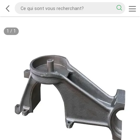
1
/
1