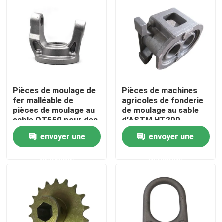
Au sujet de nous
Visite d'usine
Pièces de moulage de
Pièces de machines
Contrôle de qualité
fer malléable de
agricoles de fonderie
pièces de moulage au
de moulage au sable
sable QT550 pour des
d'ASTM HT200
Contactez-nous
pièces de camion et
envoyer une
envoyer une
de train
Nouvelles
demande
demande
Demandez une citation
Pièces de moulage en métal