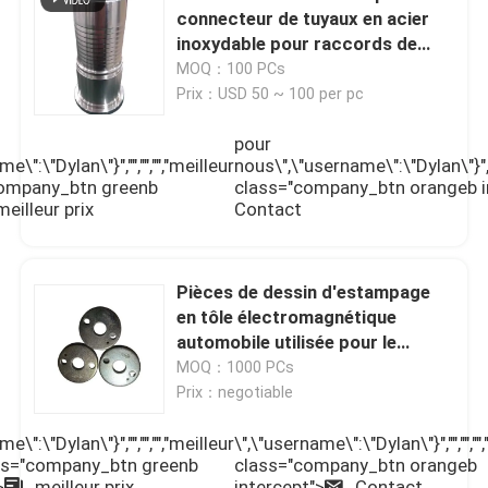
connecteur de tuyaux en acier
inoxydable pour raccords de
tuyaux
MOQ：100 PCs
Prix：USD 50 ~ 100 per pc
pour
\":\"Dylan\"}","","","","meilleur
nous\",\"username\":\"Dylan\"}","",
"company_btn greenb
class="company_btn orangeb i
meilleur prix
Contact
Pièces de dessin d'estampage
en tôle électromagnétique
automobile utilisée pour le
démarreur de voiture
MOQ：1000 PCs
Prix：negotiable
e\":\"Dylan\"}","","","","meilleur
\",\"username\":\"Dylan\"}","","",""
lass="company_btn greenb
class="company_btn orangeb
>
meilleur prix
intercept">
Contact