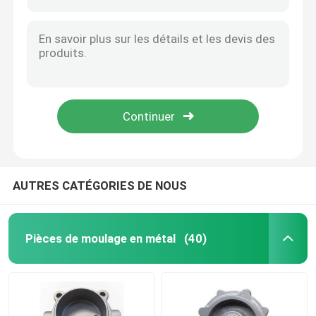
L'investissement d'OIN 9001 a moulé 316 pièces de moteur de moulage d'acier inoxydable
Le moulage de précision SUS304 partie les pièces de moulage d'acier inoxydable pour le hachoir
Pièces de moulage de fer
Moulage de précision de moulage de pièces de précision en acier d'ASTM Ss304 pour des pièces de moto
La précision de pièces de moulage de précision SS316 a moulé les valves en acier pour des pièces de moteur de motocyclette
Pièces de moulage en acier
Pièces en métal de moulage de précision de précision machinant les pièces de moulage de précision en acier
L'aluminium de moulage de gravité de pièces en métal A356 en aluminium meurent les pièces moulées pour des véhicules à moteur
pièces de moulage d'aluminium
L'aluminium de pièces de bâti en métal de gravité des composants de machine de moulage mécanique sous pression
pièces de moulage au sable
AUTRES CATÉGORIES DE NOUS
Les pièces de moulage mécanique sous pression
Pièces de moulage en métal
(40)
Pièces de moulage de précision
Pièces de forge en acier