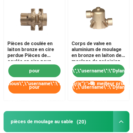
Pièces de coulée en
Corps de valve en
laiton bronze en cire
aluminium de moulage
perdue Pièces de
en bronze en laiton de
coulée en cire pour
moulage de précision
machines industrielles
de corps de valve pour
pour
\",\"username\":\"Dylan\"}",""
la coque de bateau
nous\",\"username\":\"Dylan\"}","","","","meilleur
prix");'>
meilleur prix
pour
\",\"username\":\"Dylan\"}","
prix");'>
meilleur prix
nous\",\"username\":\"Dylan\"}","","","","Contact");'>
Contact
Contact
pièces de moulage au sable
(20)