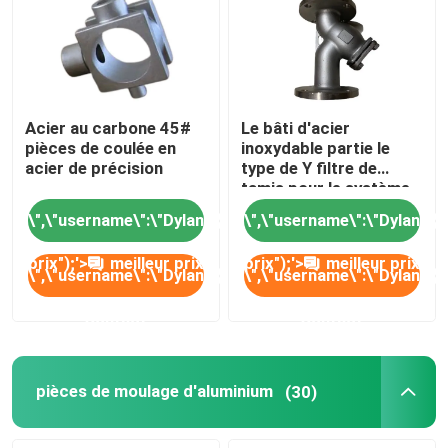
Acier au carbone 45#
Le bâti d'acier
pièces de coulée en
inoxydable partie le
acier de précision
type de Y filtre de
tamis pour le système
de tuyau
\",\"username\":\"Dylan\"}","","","","meilleur
\",\"username\":\"Dylan\"}",""
prix");'>
meilleur prix
prix");'>
meilleur prix
\",\"username\":\"Dylan\"}","","","","Contact");'>
\",\"username\":\"Dylan\"}","
Contact
Contact
pièces de moulage d'aluminium
(30)