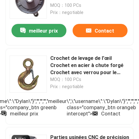
MOQ：100 PCs
Prix：negotiable
meilleur prix
Contact
Crochet de levage de l'œil
Crochet en acier à chute forgé
Crochet avec verrou pour le
gréement et le matériel de
MOQ：100 PCs
crochet
Prix：negotiable
e\":\"Dylan\"}","","","","meilleur
\",\"username\":\"Dylan\"}","","",""
lass="company_btn greenb
class="company_btn orangeb
>
meilleur prix
intercept">
Contact
Parties usinées CNC de précision