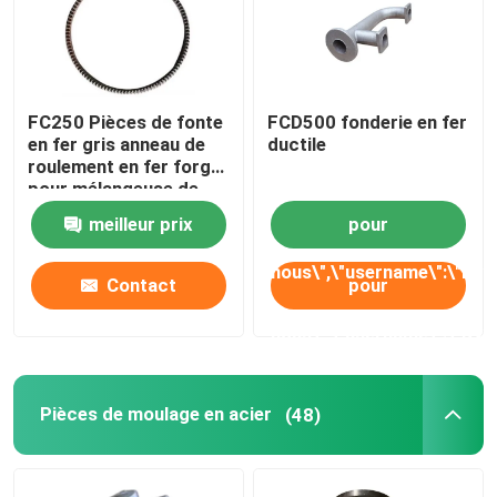
FC250 Pièces de fonte
FCD500 fonderie en fer
en fer gris anneau de
ductile
roulement en fer forgé
pour mélangeuse de
béton
meilleur prix
pour
nous\",\"username\":\"Dylan\"
Contact
pour
prix");'>
meilleur prix
nous\",\"username\":\"Dylan\
Contact
Pièces de moulage en acier
(48)