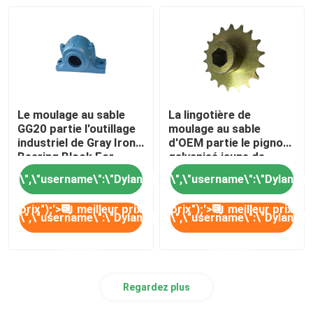
Le moulage au sable
La lingotière de
GG20 partie l'outillage
moulage au sable
industriel de Gray Iron
d'OEM partie le pignon
Bearing Block For
galvanisé jaune de
fonte pour des pièces
\",\"username\":\"Dylan\"}","","","","meilleur
\",\"username\":\"Dylan\"}",""
de semoir
prix");'>
meilleur prix
prix");'>
meilleur prix
\",\"username\":\"Dylan\"}","","","","Contact");'>
\",\"username\":\"Dylan\"}","
Contact
Contact
Regardez plus