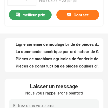
Prix：USD 3 ~ 20 per pc
Au sujet de nous
meilleur prix
Contact
Ligne aérienne de moulage bride de pièces de l'alliage ADC10 d'aluminium de CT de bride
La commande numérique par ordinateur de Grey Iron Sand Casting Parts a usiné des pièces pour l'outillage industriel
Visite d'usine
Pièces de machines agricoles de fonderie de moulage au sable d'ASTM HT200
Pièces de construction de pièces coulées d'un sable de la lingotière de moulage au sable HT200
Contrôle de qualité
Les pièces perdues faites sur commande de moulage au sable de cire des composants de moulage au sable avec le soufflage de sable
La fonte du sable GG25 partie le produit en aluminium de moulage au sable pour des pièces d'auto
La lingotière de moulage au sable d'OEM partie le pignon galvanisé jaune de fonte pour des pièces de semoir
Contactez-nous
Le moulage au sable d'OEM partie des drains de fonte pour le réseau de pipe-lines
Métal d'OEM emboutissant la tôle d'étirage profond de pièces pour les pièces industrielles
Nouvelles
Composant en acier de moulage de précision de pièces de moulage de précision de pompe d'OEM pour les machines agricoles
Laisser un message
Les pièces de moulage de précision d'acier au carbone circulent en voiture les moulages de précision des véhicules à moteur
Demandez une citation
Nous vous rappellerons bientôt!
L'OEM a perdu les pièces en acier de moulage de moulage de précision de pièces de cire pour des machines d'irrigation
Pièces de moulage de moteur du SUS 304 de pièces de moulage de précision d'acier inoxydable d'OEM
Pièces de moulage en métal