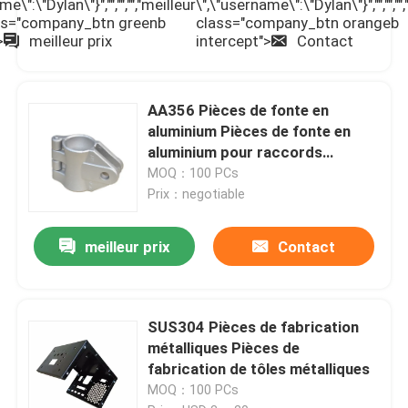
e\":\"Dylan\"}","","","","meilleur
\",\"username\":\"Dylan\"}","","",""
lass="company_btn greenb
class="company_btn orangeb
>
meilleur prix
intercept">
Contact
AA356 Pièces de fonte en
aluminium Pièces de fonte en
aluminium pour raccords
électriques
MOQ：100 PCs
Prix：negotiable
meilleur prix
Contact
Maison
SUS304 Pièces de fabrication
Produits
métalliques Pièces de
fabrication de tôles métalliques
MOQ：100 PCs
Vidéos